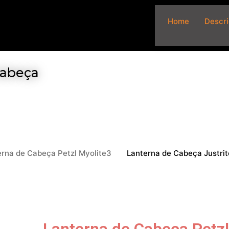
Home
Descr
Cabeça
erna de Cabeça Petzl Myolite3
Lanterna de Cabeça Justr