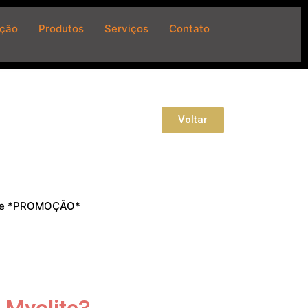
ição
Produtos
Serviços
Contato
Voltar
ite *PROMOÇÃO*