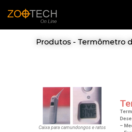
Produtos - Termômetro di
Te
Term
Dese
– Me
Caixa para camundongos e ratos