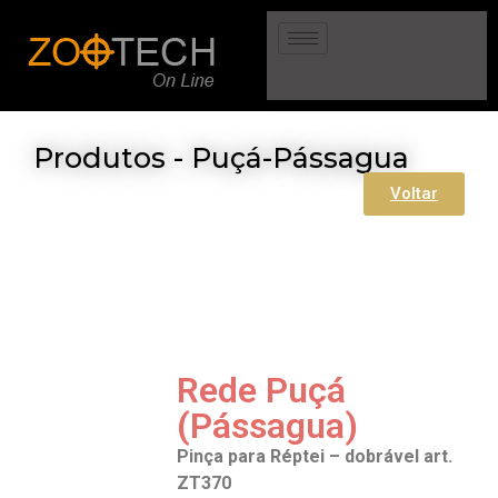
Produtos - Puçá-Pássagua
Voltar
Rede Puçá
(Pássagua)
Pinça para Réptei – dobrável art.
ZT370