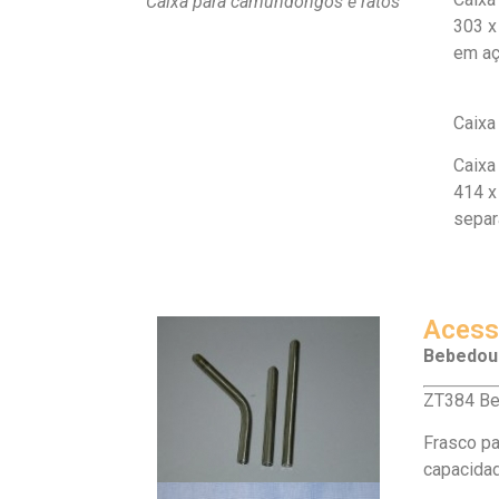
Caixa para camundongos e ratos
303 x
em aç
Caixa
Caixa
414 x
separ
Acess
Bebedou
ZT384 Be
Frasco pa
capacidad