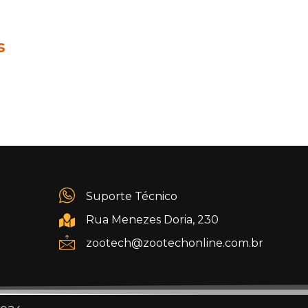
s
Suporte Técnico
Rua Menezes Doria, 230
zootech@zootechonline.com.br