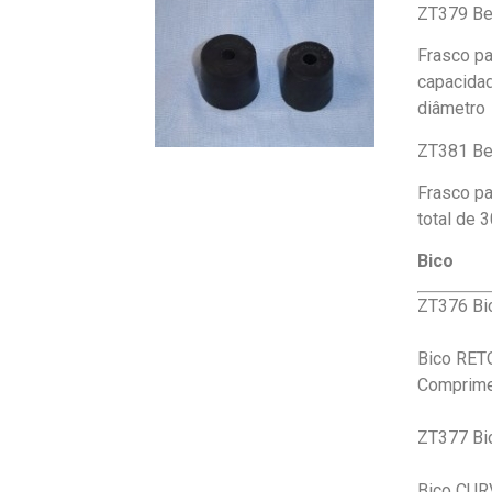
ZT379 Be
Frasco pa
capacidad
diâmetro
ZT381 Be
Frasco pa
total de 
Bico
ZT376 Bi
Bico RETO
Comprime
ZT377 Bi
Bico CURV