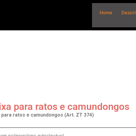
Home
Descr
ixa para ratos e camundongos
 para ratos e camundongos (Art. ZT 374)
 em polipropileno autoclavável